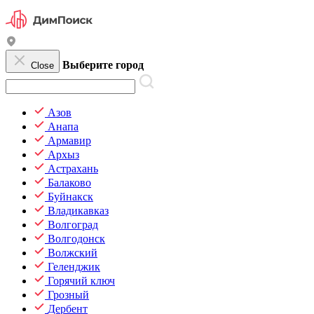
Выберите город
Close
Азов
Анапа
Армавир
Архыз
Астрахань
Балаково
Буйнакск
Владикавказ
Волгоград
Волгодонск
Волжский
Геленджик
Горячий ключ
Грозный
Дербент