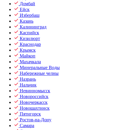
Домбай
Ейск
Избербаш
Казань
Калининград
Каспийск
Кизилюрт
Краснодар
Крымск
Майкоп
Махачкала
Минеральные Воды
Набережные челны
Назрань
Нальчик
Невинномысск
Новороссийск
Новочеркасск
Новошахтинск
Пятигорск
Ростов-на-Дону
Самара