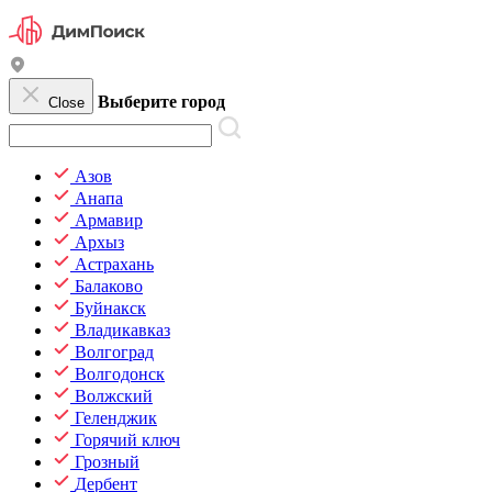
Выберите город
Close
Азов
Анапа
Армавир
Архыз
Астрахань
Балаково
Буйнакск
Владикавказ
Волгоград
Волгодонск
Волжский
Геленджик
Горячий ключ
Грозный
Дербент