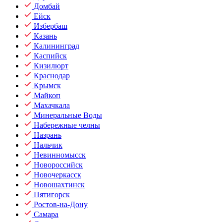
Домбай
Ейск
Избербаш
Казань
Калининград
Каспийск
Кизилюрт
Краснодар
Крымск
Майкоп
Махачкала
Минеральные Воды
Набережные челны
Назрань
Нальчик
Невинномысск
Новороссийск
Новочеркасск
Новошахтинск
Пятигорск
Ростов-на-Дону
Самара